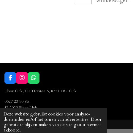
winkelwagen
F
I
W
a
n
h
c
s
a
Floor Urk, De Hofstee 6, 8321 HG Urk
e
t
t
b
a
s
0527 23 90 86
o
g
A
© 2023 Floor Urk
o
r
p
Deze website gebruikt cookies voor analyse-
k
a
p
doeleinden en/of het tonen van advertenties. Door
m
gebruik te blijven maken van de site gaat u hiermee
akkoord.