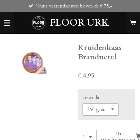
Gratis verzendkosten boven de € 75,-
Ga
direct
FLOOR URK
naar
de
hoofdinhoud
Kruidenkaas
Brandnetel
€ 4,95
Gewicht
In