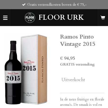
Gratis verzendkosten boven de € 75,-
Ga
direct
FLOOR URK
naar
de
hoofdinhoud
Ramos Pinto
Vintage 2015
€ 94,95
GRATIS verzending
Uitverkocht
In de neus fruitige en florale
aroma's. De smaak is vol en