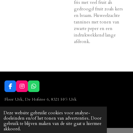
fris met veel fruit als
gedroogd fruit zoals kers
en braam. Fluweelzachte
tannines met tonen van
zwarte peper en een
indrukwekkend lange
afdronk.
F
I
W
a
n
h
c
s
a
Floor Urk, De Hofstee 6, 8321 HG Urk
e
t
t
b
a
s
0527 23 90 86
Deze website gebruikt cookies voor analyse-
o
g
A
© 2023 Floor Urk
doeleinden en/of het tonen van advertenties. Door
o
r
p
gebruik te blijven maken van de site gaat u hiermee
k
a
p
akkoord.
m