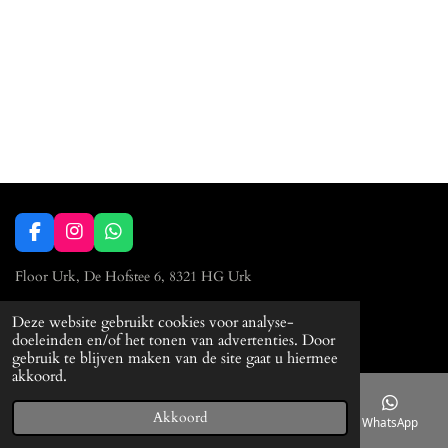
F
I
W
a
n
h
c
s
a
Floor Urk, De Hofstee 6, 8321 HG Urk
e
t
t
b
a
s
0527 23 90 86
Deze website gebruikt cookies voor analyse-
o
g
A
© 2023 Floor Urk
doeleinden en/of het tonen van advertenties. Door
o
r
p
gebruik te blijven maken van de site gaat u hiermee
k
a
p
akkoord.
m
Akkoord
E-mailadres
Telefoonnummer
Kaart
WhatsApp