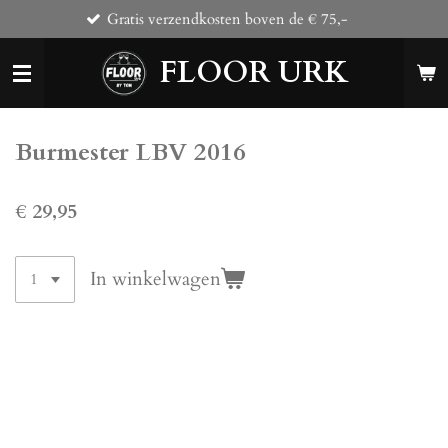
Gratis verzendkosten boven de € 75,-
Ga
direct
FLOOR URK
naar
de
hoofdinhoud
Burmester LBV 2016
€ 29,95
In winkelwagen