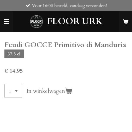
Voor 16:00 besteld, vandaag verzonden!
Ga
direct
FLOOR URK
naar
de
hoofdinhoud
Feudi GOCCE Primitivo di Manduria
37,5 cl
€ 14,95
In winkelwagen