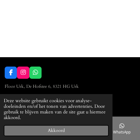
F
I
W
a
n
h
c
s
a
Floor Urk, De Hofstee 6, 8321 HG Urk
e
t
t
b
a
s
0527 23 90 86
Deze website gebruikt cookies voor analyse-
o
g
A
© 2023 Floor Urk
doeleinden en/of het tonen van advertenties. Door
o
r
p
gebruik te blijven maken van de site gaat u hiermee
k
a
p
akkoord.
m
Akkoord
E-mailadres
Telefoonnummer
Kaart
WhatsApp