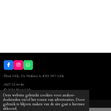
F
I
W
a
n
h
c
s
a
Floor Urk, De Hofstee 6, 8321 HG Urk
e
t
t
b
a
s
0527 23 90 86
o
g
A
© 2023 Floor Urk
o
r
p
Deze website gebruikt cookies voor analyse-
k
a
p
doeleinden en/of het tonen van advertenties. Door
m
gebruik te blijven maken van de site gaat u hiermee
akkoord.