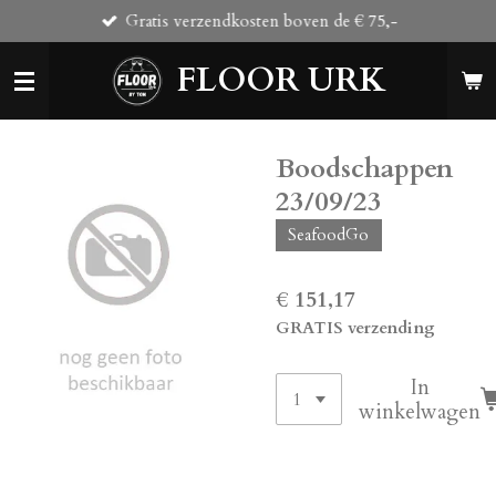
Gratis verzendkosten boven de € 75,-
Ga
direct
FLOOR URK
naar
de
hoofdinhoud
Boodschappen
23/09/23
SeafoodGo
€ 151,17
GRATIS verzending
In
winkelwagen