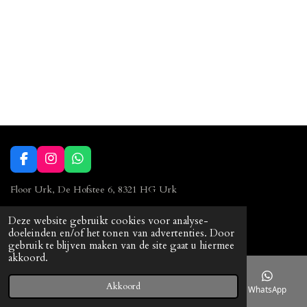
F
I
W
a
n
h
c
s
a
Floor Urk, De Hofstee 6, 8321 HG Urk
e
t
t
b
a
s
0527 23 90 86
Deze website gebruikt cookies voor analyse-
o
g
A
© 2023 Floor Urk
doeleinden en/of het tonen van advertenties. Door
o
r
p
gebruik te blijven maken van de site gaat u hiermee
k
a
p
akkoord.
m
Akkoord
E-mailadres
Telefoonnummer
Kaart
WhatsApp