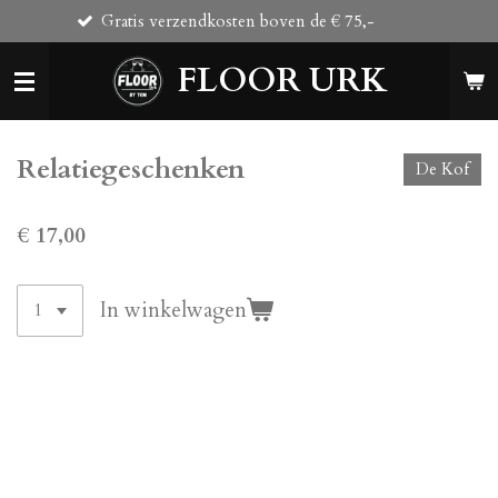
Gratis verzendkosten boven de € 75,-
Ga
direct
FLOOR URK
naar
de
hoofdinhoud
Relatiegeschenken
De Kof
€ 17,00
In winkelwagen