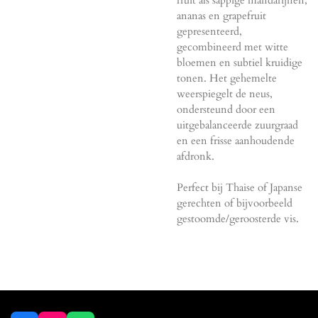
ananas en grapefruit
gepresenteerd,
gecombineerd met witte
bloemen en subtiel kruidige
tonen. Het gehemelte
weerspiegelt de neus,
ondersteund door een
uitgebalanceerde zuurgraad
en een frisse aanhoudende
afdronk.
Perfect bij Thaise of Japanse
gerechten of bijvoorbeeld
gestoomde/geroosterde vis.