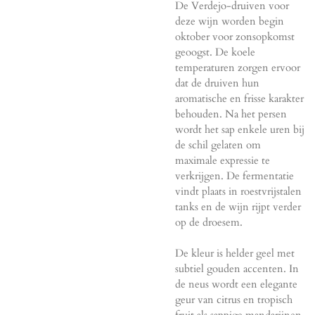
De Verdejo-druiven voor
deze wijn worden begin
oktober voor zonsopkomst
geoogst. De koele
temperaturen zorgen ervoor
dat de druiven hun
aromatische en frisse karakter
behouden. Na het persen
wordt het sap enkele uren bij
de schil gelaten om
maximale expressie te
verkrijgen. De fermentatie
vindt plaats in roestvrijstalen
tanks en de wijn rijpt verder
op de droesem.
De kleur is helder geel met
subtiel gouden accenten. In
de neus wordt een elegante
geur van citrus en tropisch
fruit als sappige mandarijnen,