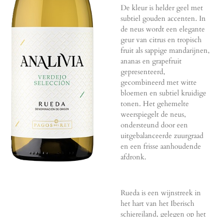
De kleur is helder geel met
subtiel gouden accenten. In
de neus wordt een elegante
geur van citrus en tropisch
fruit als sappige mandarijnen,
ananas en grapefruit
gepresenteerd,
gecombineerd met witte
bloemen en subtiel kruidige
tonen. Het gehemelte
weerspiegelt de neus,
ondersteund door een
uitgebalanceerde zuurgraad
en een frisse aanhoudende
afdronk.
Rueda is een wijnstreek in
het hart van het Iberisch
schiereiland, gelegen op het