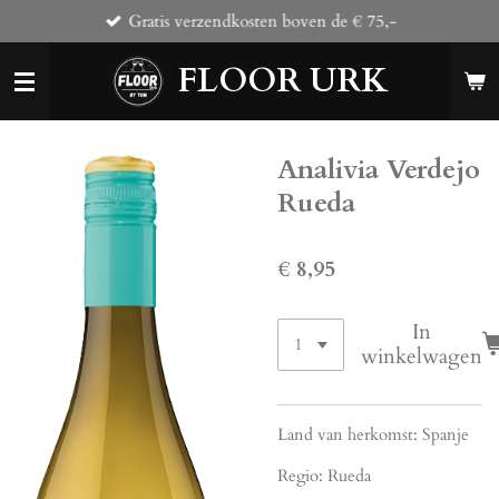
Gratis verzendkosten boven de € 75,-
Ga
direct
FLOOR URK
naar
de
hoofdinhoud
Analivia Verdejo
Rueda
€ 8,95
In
winkelwagen
Land van herkomst: Spanje
Regio: Rueda