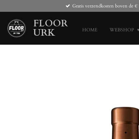
Gratis verzendkosten boven de € 
Ga
direct
FLOOR
naar
de
URK
HOME
WEBSHOP
hoofdinhoud