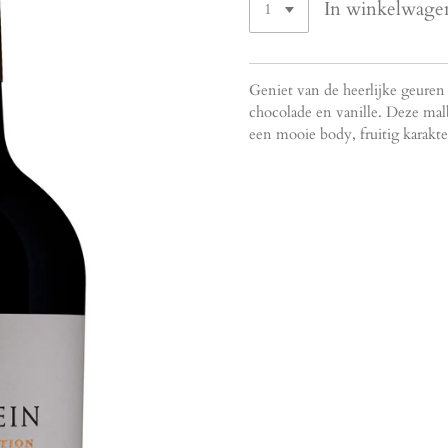
In winkelwage
Geniet van de heerlijke geuren
chocolade en vanille. Deze malb
een mooie body, fruitig karakte