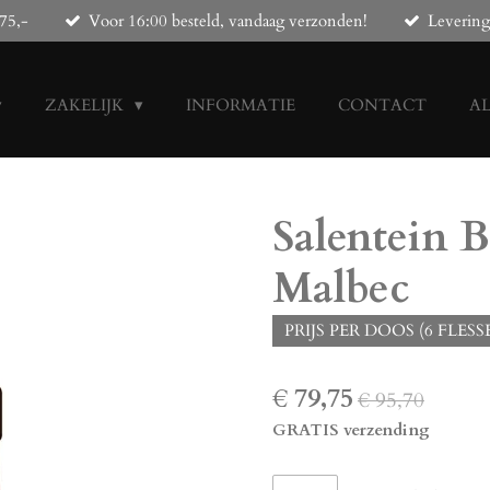
75,-
Voor 16:00 besteld, vandaag verzonden!
Levering
ZAKELIJK
INFORMATIE
CONTACT
A
Salentein B
Malbec
PRIJS PER DOOS (6 FLESS
€ 79,75
€ 95,70
GRATIS verzending