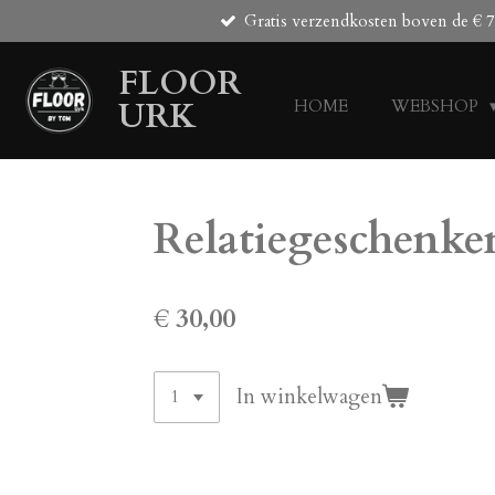
Gratis verzendkosten boven de € 7
Ga
direct
FLOOR
naar
de
URK
HOME
WEBSHOP
hoofdinhoud
Relatiegeschenke
€ 30,00
In winkelwagen