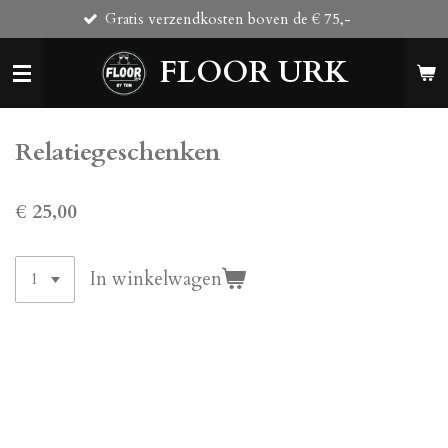
Gratis verzendkosten boven de € 75,-
Ga
direct
FLOOR URK
naar
de
hoofdinhoud
Relatiegeschenken
€ 25,00
In winkelwagen