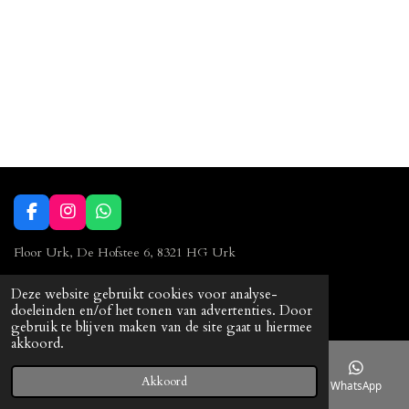
F
I
W
a
n
h
c
s
a
Floor Urk, De Hofstee 6, 8321 HG Urk
e
t
t
b
a
s
0527 23 90 86
Deze website gebruikt cookies voor analyse-
o
g
A
© 2023 Floor Urk
doeleinden en/of het tonen van advertenties. Door
o
r
p
gebruik te blijven maken van de site gaat u hiermee
k
a
p
akkoord.
m
Akkoord
E-mailadres
Telefoonnummer
Kaart
WhatsApp